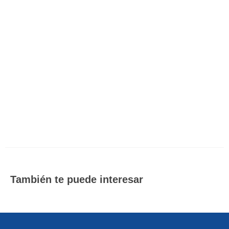
Funcionamiento seguro
COTIZAR
Capacidades desde 50 CFM (1.4 m3/h) hasta 900 CFM
(25 m3/h). Fabricacion Alemana. Motores Diesel.
Portatiles sobre remolque.
Link del fabricante
También te puede interesar