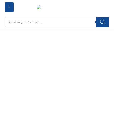
Búsqueda
de
productos
COMPRESOR DE AIRE
Excelente rendimiento
Trabajo sostenido gracias a bajas emisiones de CO2
Manejo simplificado gracias a los paneles de control
Mantenimiento sencillo, rápido y efectivo
Tamaño compacto